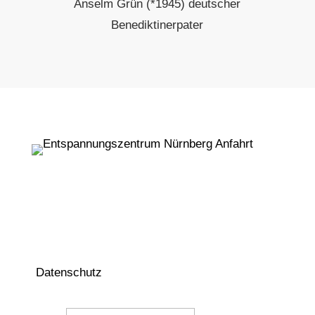
Anselm Grün (*1945) deutscher
Benediktinerpater
Auf dem Laufenden bleiben
Der Newsletter informiert Sie über Neuigkeiten
zu unseren Kursen, Seminaren, Ausbildungen
und sonstigen interessanten Neuigkeiten.
(
Datenschutz
)
Name