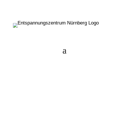
Ausbildung
Entspannungspädagogin/Entsp
annungspädagoge 2026