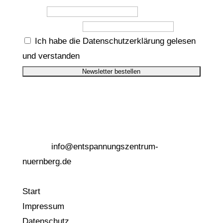
Name
E-Mail-Adresse
Ich habe die Datenschutzerklärung gelesen
und verstanden
Entspannungszentrum Nürnberg
Renate Ettl, Fürther Straße 9, 90429 Nürnberg
Telefon: 0911/99 93 74 75
E-Mail:
info@entspannungszentrum-
nuernberg.de
Start
Impressum
Datenschutz